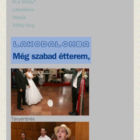
Ki a Vőfély?
Lakodalom
Videók
Vőfély blog
Tányértörés