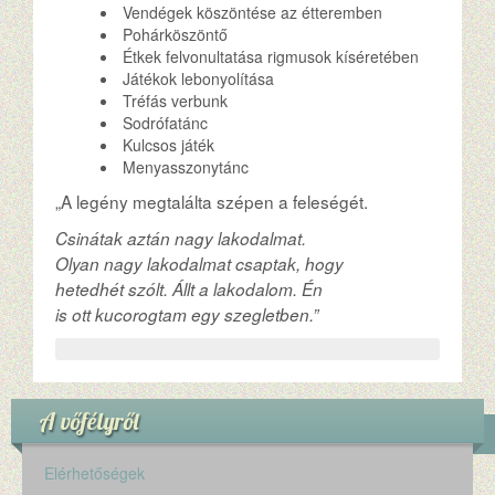
Vendégek köszöntése az étteremben
Pohárköszöntő
Étkek felvonultatása rigmusok kíséretében
Játékok lebonyolítása
Tréfás verbunk
Sodrófatánc
Kulcsos játék
Menyasszonytánc
„A legény megtalálta szépen a feleségét.
Csinátak aztán nagy lakodalmat.
Olyan nagy lakodalmat csaptak, hogy
hetedhét szólt. Állt a lakodalom. Én
is ott kucorogtam egy szegletben.”
A vőfélyről
Elérhetőségek