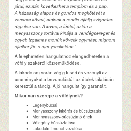
járul, ezután következhet a templom és a pap.
A házasság alapos és gondos megkötését a
vacsora követi, aminek a rendje éjfélig szigorúan
rögzítve van. A leves, a főétel, aztán a
menyasszony tortával kínálja a vendégsereget és
egyéb izgalmas menük követik egymást, mígnem
éjfélkor jön a menyecsketánc.”
A felejthetetlen hangulathoz elengedhetetlen a
vőfély szakértő közreműködése.
A lakodalom során végig kíséri és vezényli az
eseményeket a bevonulástól, az ételek tálalásán
keresztül a táncig. A jó hangulat így garantált.
Mikor van szerepe a vőfélynek?
Legénybúcsú
Menyasszony kikérés és búcsúztatás
Mennyasszony-búcsúztató ének
Vőlegény búcsúztatása
Lakodalmi menet vezetése